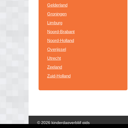
Gelderland
Groningen
Limburg
Noord-Brabant
Noord-Holland
Overijssel
Utrecht
Zeeland
Zuid-Holland
© 2026 kinderdagverblijf gids