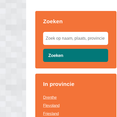
Zoeken
Zoeken
In provincie
Drenthe
Flevoland
Friesland