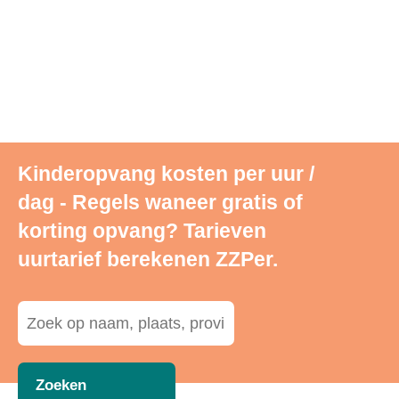
Kinderopvang kosten per uur /
dag - Regels waneer gratis of
korting opvang? Tarieven
uurtarief berekenen ZZPer.
Zoeken