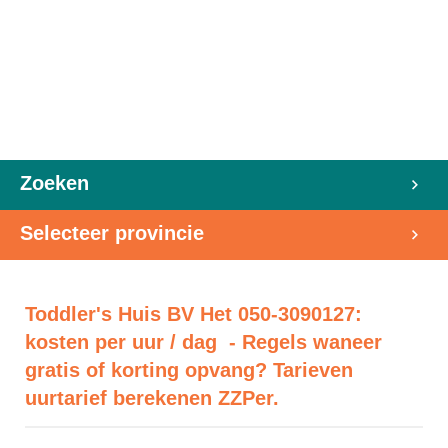
Zoeken
Selecteer provincie
Toddler's Huis BV Het 050-3090127:
kosten per uur / dag - Regels waneer
gratis of korting opvang? Tarieven
uurtarief berekenen ZZPer.