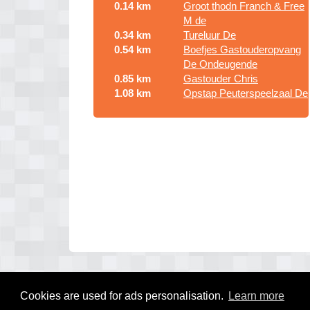
0.14 km
Groot thodn Franch & Free
M de
0.34 km
Tureluur De
0.54 km
Boefjes Gastouderopvang
De Ondeugende
0.85 km
Gastouder Chris
1.08 km
Opstap Peuterspeelzaal De
Cookies are used for ads personalisation.
Learn more
© 2026 kinderdagverblijf gids