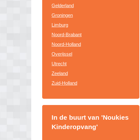
Gelderland
Groningen
Limburg
Noord-Brabant
Noord-Holland
Overijssel
Utrecht
Zeeland
Zuid-Holland
In de buurt van 'Noukies
Kinderopvang'