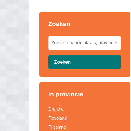
Zoeken
Zoeken
In provincie
Drenthe
Flevoland
Friesland