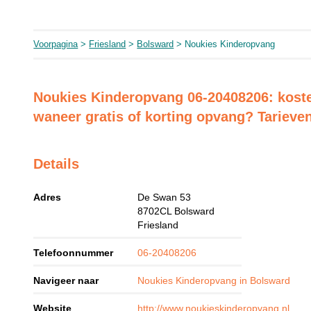
Voorpagina
>
Friesland
>
Bolsward
> Noukies Kinderopvang
Noukies Kinderopvang 06-20408206: koste
waneer gratis of korting opvang? Tarieve
Details
Adres
De Swan 53
8702CL
Bolsward
Friesland
Telefoonnummer
06-20408206
Navigeer naar
Noukies Kinderopvang in Bolsward
Website
http://www.noukieskinderopvang.nl