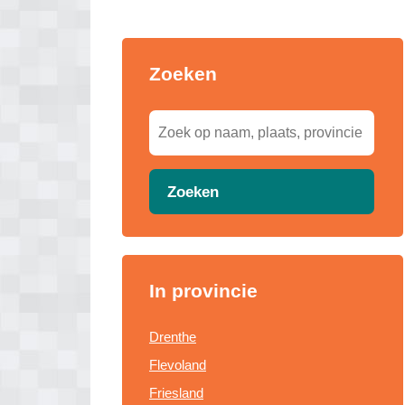
Zoeken
Zoeken
In provincie
Drenthe
Flevoland
Friesland