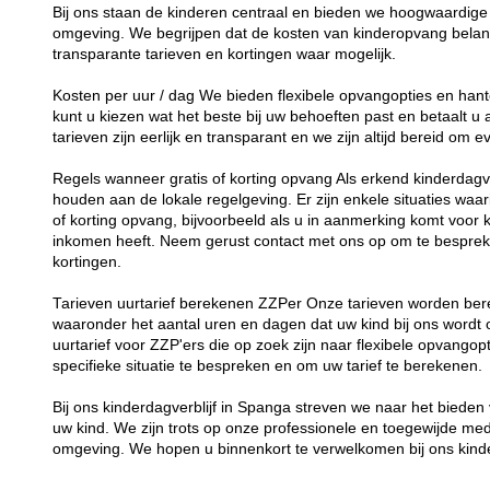
Bij ons staan de kinderen centraal en bieden we hoogwaardige 
omgeving. We begrijpen dat de kosten van kinderopvang belang
transparante tarieven en kortingen waar mogelijk.
Kosten per uur / dag We bieden flexibele opvangopties en hant
kunt u kiezen wat het beste bij uw behoeften past en betaalt u
tarieven zijn eerlijk en transparant en we zijn altijd bereid om
Regels wanneer gratis of korting opvang Als erkend kinderdagver
houden aan de lokale regelgeving. Er zijn enkele situaties waar
of korting opvang, bijvoorbeeld als u in aanmerking komt voor 
inkomen heeft. Neem gerust contact met ons op om te besprek
kortingen.
Tarieven uurtarief berekenen ZZPer Onze tarieven worden bere
waaronder het aantal uren en dagen dat uw kind bij ons word
uurtarief voor ZZP'ers die op zoek zijn naar flexibele opvang
specifieke situatie te bespreken en om uw tarief te berekenen.
Bij ons kinderdagverblijf in Spanga streven we naar het biede
uw kind. We zijn trots op onze professionele en toegewijde me
omgeving. We hopen u binnenkort te verwelkomen bij ons kinde