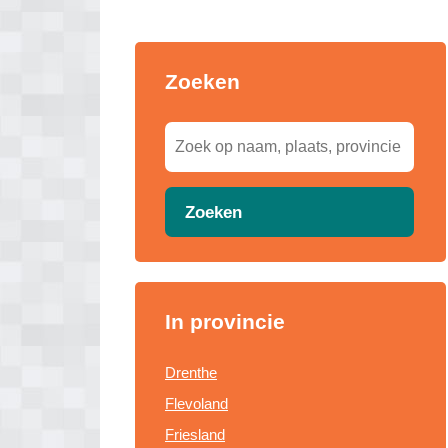
Zoeken
Zoeken
In provincie
Drenthe
Flevoland
Friesland