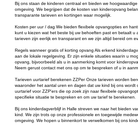
Bij ons staan de kinderen centraal en bieden we hoogwaardige 
omgeving. We begrijpen dat de kosten van kinderopvang belang
transparante tarieven en kortingen waar mogelijk.
Kosten per uur / dag We bieden flexibele opvangopties en hant
kunt u kiezen wat het beste bij uw behoeften past en betaalt u
tarieven zijn eerlijk en transparant en we zijn altijd bereid om
Regels wanneer gratis of korting opvang Als erkend kinderdagver
aan de lokale regelgeving. Er zijn enkele situaties waarin u mog
opvang, bijvoorbeeld als u in aanmerking komt voor kinderopva
Neem gerust contact met ons op om te bespreken of u in aanm
Tarieven uurtarief berekenen ZZPer Onze tarieven worden bere
waaronder het aantal uren en dagen dat uw kind bij ons word
uurtarief voor ZZP'ers die op zoek zijn naar flexibele opvang
specifieke situatie te bespreken en om uw tarief te berekenen.
Bij ons kinderdagverblijf in Halle streven we naar het bieden 
kind. We zijn trots op onze professionele en toegewijde medew
omgeving. We hopen u binnenkort te verwelkomen bij ons kinde