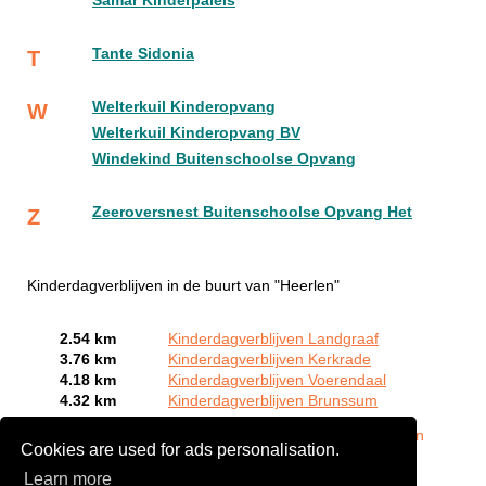
Samar Kinderpaleis
Tante Sidonia
T
Welterkuil Kinderopvang
W
Welterkuil Kinderopvang BV
Windekind Buitenschoolse Opvang
Zeeroversnest Buitenschoolse Opvang Het
Z
Kinderdagverblijven in de buurt van "Heerlen"
2.54 km
Kinderdagverblijven Landgraaf
3.76 km
Kinderdagverblijven Kerkrade
4.18 km
Kinderdagverblijven Voerendaal
4.32 km
Kinderdagverblijven Brunssum
Bent of kent u een Kinderdagverblijf in Heerlen?
Meld een
Cookies are used for ads personalisation.
bedrijf gratis aan
Learn more