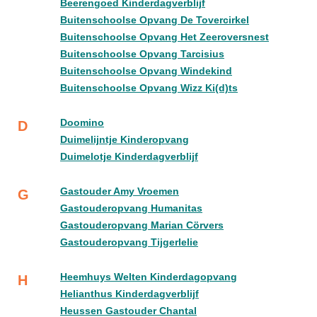
Beerengoed Kinderdagverblijf
Buitenschoolse Opvang De Tovercirkel
Buitenschoolse Opvang Het Zeeroversnest
Buitenschoolse Opvang Tarcisius
Buitenschoolse Opvang Windekind
Buitenschoolse Opvang Wizz Ki(d)ts
Doomino
D
Duimelijntje Kinderopvang
Duimelotje Kinderdagverblijf
Gastouder Amy Vroemen
G
Gastouderopvang Humanitas
Gastouderopvang Marian Cörvers
Gastouderopvang Tijgerlelie
Heemhuys Welten Kinderdagopvang
H
Helianthus Kinderdagverblijf
Heussen Gastouder Chantal