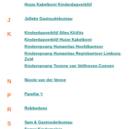
Huize Kakelbont Kinderdagverblijf
Jelleke Gastoudebureau
J
Kinderdagverblijf Alles Ki(d)ts
K
Kinderdagverblijf Huize Kakelbont
Kinderopvang Humanitas Hoofdkantoor
Kinderopvang Humanitas Regiokantoor Limburg-
Zuid
Kinderopvang Yvonne van Velthoven-Coenen
Nicole van der Venne
N
Pareltje 't
P
Robbedoes
R
Sam & Gastouderbureau
S