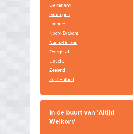
Gelderland
Groningen
Limburg
Noord-Brabant
Noord-Holland
Overijssel
Utrecht
Zeeland
Zuid-Holland
In de buurt van 'Altijd
Welkom'