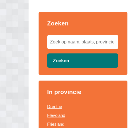
Zoeken
Zoeken
In provincie
Drenthe
Flevoland
Friesland