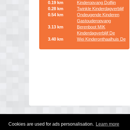
0.19 km
Kinderopvang Dolfijn
0.28 km
Twinkle Kinderdagverblijf
0.54 km
Ondeugende Kinderen
Gastouderopvang
3.13 km
Berenboot MIK
Kinderdagverblijf De
3.40 km
Wei Kinderonthaalhuis De
Cookies are used for ads personalisation.
Learn more
© 2026 kinderdagverblijf gids