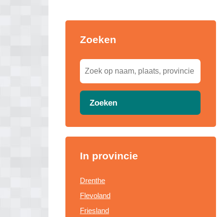
Zoeken
Zoeken
In provincie
Drenthe
Flevoland
Friesland