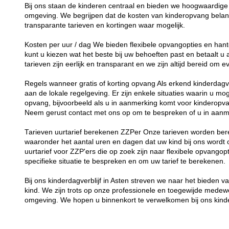
Bij ons staan de kinderen centraal en bieden we hoogwaardige 
omgeving. We begrijpen dat de kosten van kinderopvang belang
transparante tarieven en kortingen waar mogelijk.
Kosten per uur / dag We bieden flexibele opvangopties en hant
kunt u kiezen wat het beste bij uw behoeften past en betaalt u
tarieven zijn eerlijk en transparant en we zijn altijd bereid om
Regels wanneer gratis of korting opvang Als erkend kinderdagver
aan de lokale regelgeving. Er zijn enkele situaties waarin u mog
opvang, bijvoorbeeld als u in aanmerking komt voor kinderopva
Neem gerust contact met ons op om te bespreken of u in aanm
Tarieven uurtarief berekenen ZZPer Onze tarieven worden bere
waaronder het aantal uren en dagen dat uw kind bij ons word
uurtarief voor ZZP'ers die op zoek zijn naar flexibele opvang
specifieke situatie te bespreken en om uw tarief te berekenen.
Bij ons kinderdagverblijf in Asten streven we naar het bieden 
kind. We zijn trots op onze professionele en toegewijde medew
omgeving. We hopen u binnenkort te verwelkomen bij ons kinde