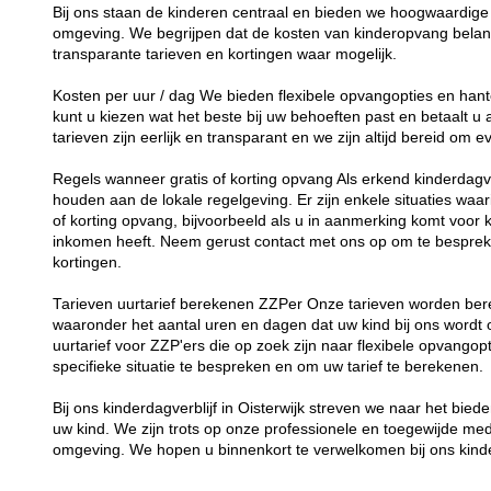
Bij ons staan de kinderen centraal en bieden we hoogwaardige 
omgeving. We begrijpen dat de kosten van kinderopvang belang
transparante tarieven en kortingen waar mogelijk.
Kosten per uur / dag We bieden flexibele opvangopties en hant
kunt u kiezen wat het beste bij uw behoeften past en betaalt u
tarieven zijn eerlijk en transparant en we zijn altijd bereid om
Regels wanneer gratis of korting opvang Als erkend kinderdagverb
houden aan de lokale regelgeving. Er zijn enkele situaties waar
of korting opvang, bijvoorbeeld als u in aanmerking komt voor 
inkomen heeft. Neem gerust contact met ons op om te besprek
kortingen.
Tarieven uurtarief berekenen ZZPer Onze tarieven worden bere
waaronder het aantal uren en dagen dat uw kind bij ons word
uurtarief voor ZZP'ers die op zoek zijn naar flexibele opvang
specifieke situatie te bespreken en om uw tarief te berekenen.
Bij ons kinderdagverblijf in Oisterwijk streven we naar het bie
uw kind. We zijn trots op onze professionele en toegewijde me
omgeving. We hopen u binnenkort te verwelkomen bij ons kinde