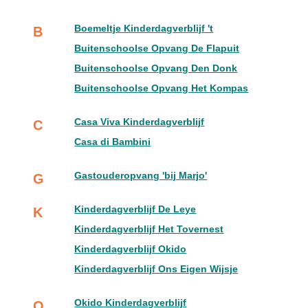
Boemeltje Kinderdagverblijf 't
B
Buitenschoolse Opvang De Flapuit
Buitenschoolse Opvang Den Donk
Buitenschoolse Opvang Het Kompas
Casa Viva Kinderdagverblijf
C
Casa di Bambini
Gastouderopvang 'bij Marjo'
G
Kinderdagverblijf De Leye
K
Kinderdagverblijf Het Tovernest
Kinderdagverblijf Okido
Kinderdagverblijf Ons Eigen Wijsje
Okido Kinderdagverblijf
O