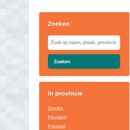
Zoeken
Zoeken
In provincie
Drenthe
Flevoland
Friesland