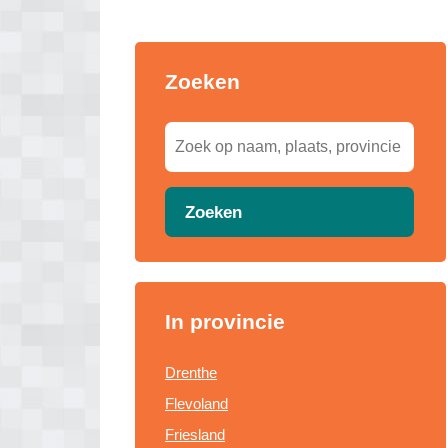
Zoeken
Zoeken
In provincie
Drenthe
Flevoland
Friesland