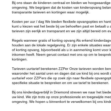
Bij ons staan de kinderen centraal en bieden we hoogwaardige 
omgeving. We begrijpen dat de kosten van kinderopvang belang
transparante tarieven en kortingen waar mogelijk.
Kosten per uur / dag We bieden flexibele opvangopties en hant
kunt u kiezen wat het beste bij uw behoeften past en betaalt u
tarieven zijn eerlijk en transparant en we zijn altijd bereid om
Regels wanneer gratis of korting opvang Als erkend kinderdagver
houden aan de lokale regelgeving. Er zijn enkele situaties waar
of korting opvang, bijvoorbeeld als u in aanmerking komt voor 
inkomen heeft. Neem gerust contact met ons op om te besprek
kortingen.
Tarieven uurtarief berekenen ZZPer Onze tarieven worden bere
waaronder het aantal uren en dagen dat uw kind bij ons word
uurtarief voor ZZP'ers die op zoek zijn naar flexibele opvang
specifieke situatie te bespreken en om uw tarief te berekenen.
Bij ons kinderdagverblijf in Driemond streven we naar het bie
uw kind. We zijn trots op onze professionele en toegewijde me
omgeving. We hopen u binnenkort te verwelkomen bij ons kinde