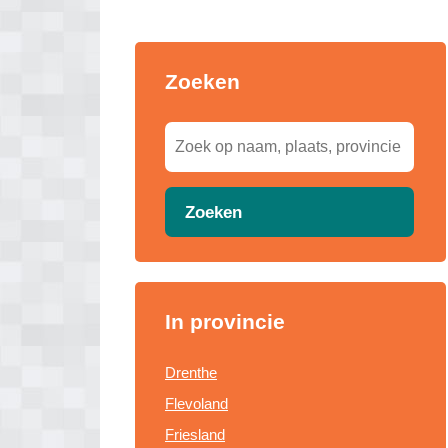
Zoeken
Zoeken
In provincie
Drenthe
Flevoland
Friesland