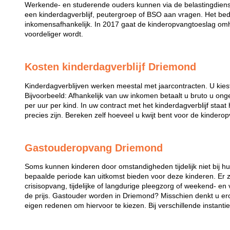
Werkende- en studerende ouders kunnen via de belastingdiens
een kinderdagverblijf, peutergroep of BSO aan vragen. Het bed
inkomensafhankelijk. In 2017 gaat de kinderopvangtoeslag omh
voordeliger wordt.
Kosten kinderdagverblijf Driemond
Kinderdagverblijven werken meestal met jaarcontracten. U kies
Bijvoorbeeld: Afhankelijk van uw inkomen betaalt u bruto u ong
per uur per kind. In uw contract met het kinderdagverblijf staa
precies zijn. Bereken zelf hoeveel u kwijt bent voor de kindero
Gastouderopvang Driemond
Soms kunnen kinderen door omstandigheden tijdelijk niet bij 
bepaalde periode kan uitkomst bieden voor deze kinderen. Er zi
crisisopvang, tijdelijke of langdurige pleegzorg of weekend- en
de prijs. Gastouder worden in Driemond? Misschien denkt u ero
eigen redenen om hiervoor te kiezen. Bij verschillende instanti