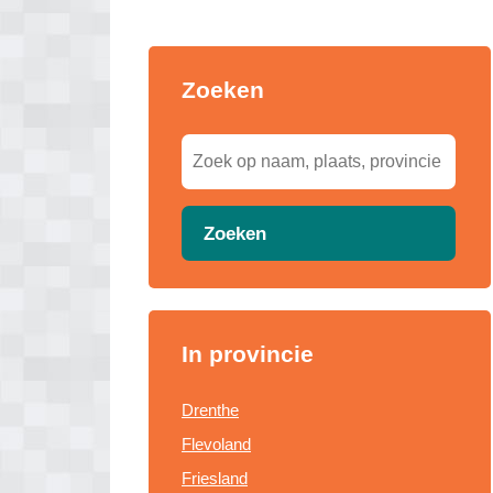
Zoeken
Zoeken
In provincie
Drenthe
Flevoland
Friesland