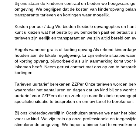
Bij ons staan de kinderen centraal en bieden we hoogwaardige 
omgeving. We begrijpen dat de kosten van kinderopvang belang
transparante tarieven en kortingen waar mogelijk.
Kosten per uur / dag We bieden flexibele opvangopties en hant
kunt u kiezen wat het beste bij uw behoeften past en betaalt u
tarieven zijn eerlijk en transparant en we zijn altijd bereid om
Regels wanneer gratis of korting opvang Als erkend kinderdagver
houden aan de lokale regelgeving. Er zijn enkele situaties waar
of korting opvang, bijvoorbeeld als u in aanmerking komt voor 
inkomen heeft. Neem gerust contact met ons op om te besprek
kortingen.
Tarieven uurtarief berekenen ZZPer Onze tarieven worden bere
waaronder het aantal uren en dagen dat uw kind bij ons word
uurtarief voor ZZP'ers die op zoek zijn naar flexibele opvang
specifieke situatie te bespreken en om uw tarief te berekenen.
Bij ons kinderdagverblijf in Oosthuizen streven we naar het bi
voor uw kind. We zijn trots op onze professionele en toegewij
stimulerende omgeving. We hopen u binnenkort te verwelkomen 