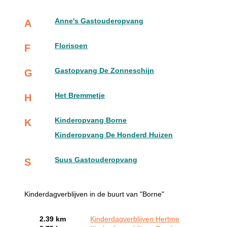
Anne's Gastouderopvang
A
Florisoen
F
Gastopvang De Zonneschijn
G
Het Bremmetje
H
Kinderopvang Borne
K
Kinderopvang De Honderd Huizen
Suus Gastouderopvang
S
Kinderdagverblijven in de buurt van "Borne"
2.39 km
Kinderdagverblijven Hertme