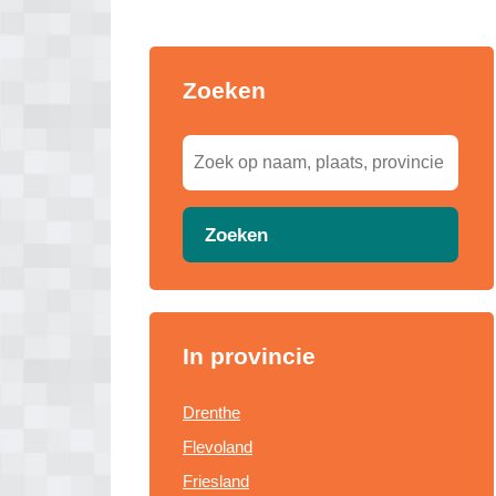
Zoeken
Zoeken
In provincie
Drenthe
Flevoland
Friesland