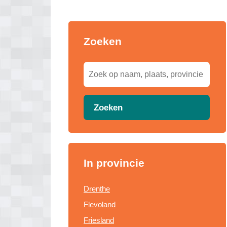
Zoeken
Zoeken
In provincie
Drenthe
Flevoland
Friesland