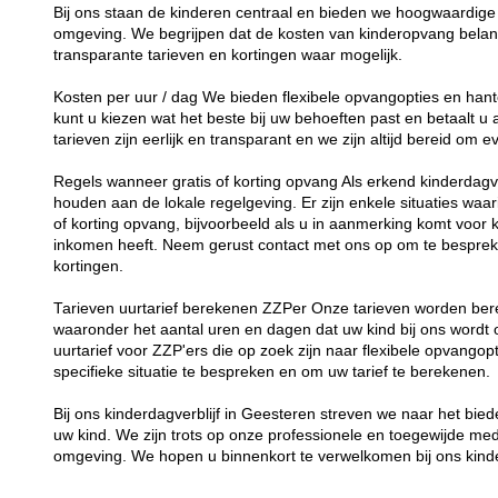
Bij ons staan de kinderen centraal en bieden we hoogwaardige 
omgeving. We begrijpen dat de kosten van kinderopvang belang
transparante tarieven en kortingen waar mogelijk.
Kosten per uur / dag We bieden flexibele opvangopties en hant
kunt u kiezen wat het beste bij uw behoeften past en betaalt u
tarieven zijn eerlijk en transparant en we zijn altijd bereid om
Regels wanneer gratis of korting opvang Als erkend kinderdagver
houden aan de lokale regelgeving. Er zijn enkele situaties waar
of korting opvang, bijvoorbeeld als u in aanmerking komt voor 
inkomen heeft. Neem gerust contact met ons op om te besprek
kortingen.
Tarieven uurtarief berekenen ZZPer Onze tarieven worden bere
waaronder het aantal uren en dagen dat uw kind bij ons word
uurtarief voor ZZP'ers die op zoek zijn naar flexibele opvang
specifieke situatie te bespreken en om uw tarief te berekenen.
Bij ons kinderdagverblijf in Geesteren streven we naar het bi
uw kind. We zijn trots op onze professionele en toegewijde me
omgeving. We hopen u binnenkort te verwelkomen bij ons kinde