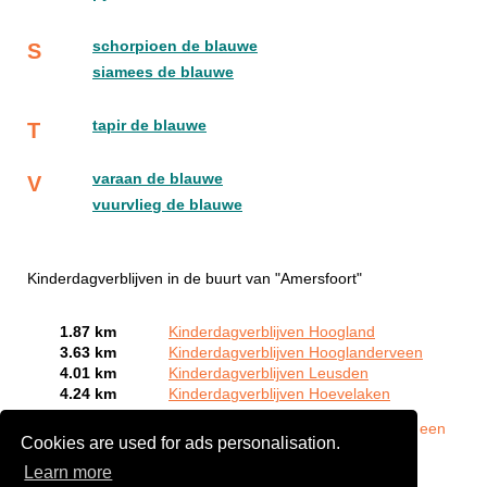
schorpioen de blauwe
S
siamees de blauwe
tapir de blauwe
T
varaan de blauwe
V
vuurvlieg de blauwe
Kinderdagverblijven in de buurt van "Amersfoort"
1.87 km
Kinderdagverblijven Hoogland
3.63 km
Kinderdagverblijven Hooglanderveen
4.01 km
Kinderdagverblijven Leusden
4.24 km
Kinderdagverblijven Hoevelaken
Bent of kent u een Kinderdagverblijf in Amersfoort?
Meld een
Cookies are used for ads personalisation.
bedrijf gratis aan
Learn more