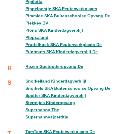
Pipilotta
Pippeloentje SKA Peuterwerkplaats
Piramide SKA Buitenschoolse Opvang De
Plekkey BV
Plons SKA Kinderdagverblijf
Plopsaland
Pruttelhoek SKA Peuterwerkplaats De
Puntmuts SKA Kinderdagverblijf De
Rozen Gastouderopvang De
R
Snorkelland Kinderdagverblijf
S
Snorkels SKA Buitenschoolse Opvang De
Spetter SKA Kinderdagverblijf
Sterretjes Kinderopvang
Supernanny The
Supernannysjoerdtje
TamTam SKA Peuterwerkplaats De
T