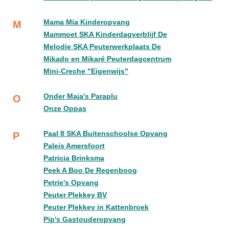
Mama Mia Kinderopvang
M
Mammoet SKA Kinderdagverblijf De
Melodie SKA Peuterwerkplaats De
Mikado en Mikaré Peuterdagcentrum
Mini-Creche "Eigenwijs"
Onder Maja's Paraplu
O
Onze Oppas
Paal 8 SKA Buitenschoolse Opvang
P
Paleis Amersfoort
Patricia Brinksma
Peek A Boo De Regenboog
Petrie's Opvang
Peuter Plekkey BV
Peuter Plekkey in Kattenbroek
Pip's Gastouderopvang