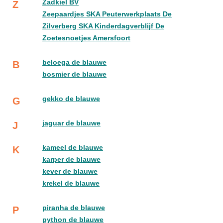
Zadkiel BV
Z
Zeepaardjes SKA Peuterwerkplaats De
Zilverberg SKA Kinderdagverblijf De
Zoetesnoetjes Amersfoort
beloega de blauwe
B
bosmier de blauwe
gekko de blauwe
G
jaguar de blauwe
J
kameel de blauwe
K
karper de blauwe
kever de blauwe
krekel de blauwe
piranha de blauwe
P
python de blauwe