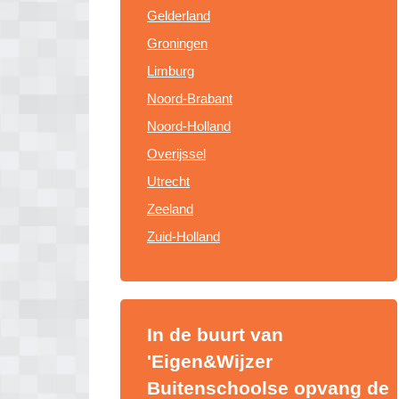
Gelderland
Groningen
Limburg
Noord-Brabant
Noord-Holland
Overijssel
Utrecht
Zeeland
Zuid-Holland
In de buurt van
'Eigen&Wijzer
Buitenschoolse opvang de