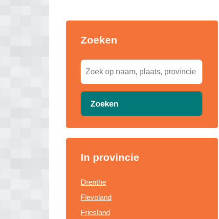
Zoeken
Zoeken
In provincie
Drenthe
Flevoland
Friesland