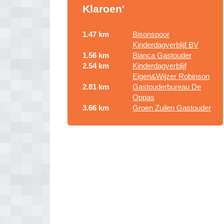
Klaroen'
1.47 km
Bisonspoor
Kinderdagverblijf BV
1.56 km
Bianca Gastouder
2.54 km
Kinderdagverblijf
Eigen&Wijzer Robinson
2.81 km
Gastouderbureau De
Oppas
3.66 km
Groen Zuilen Gastouder