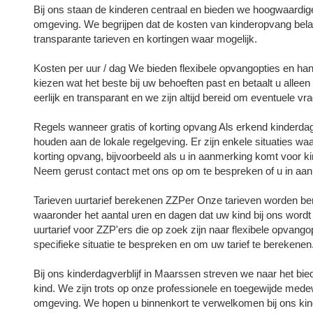
Bij ons staan de kinderen centraal en bieden we hoogwaardig
omgeving. We begrijpen dat de kosten van kinderopvang bela
transparante tarieven en kortingen waar mogelijk.
Kosten per uur / dag We bieden flexibele opvangopties en han
kiezen wat het beste bij uw behoeften past en betaalt u alleen
eerlijk en transparant en we zijn altijd bereid om eventuele v
Regels wanneer gratis of korting opvang Als erkend kinderdagv
houden aan de lokale regelgeving. Er zijn enkele situaties wa
korting opvang, bijvoorbeeld als u in aanmerking komt voor k
Neem gerust contact met ons op om te bespreken of u in aan
Tarieven uurtarief berekenen ZZPer Onze tarieven worden ber
waaronder het aantal uren en dagen dat uw kind bij ons wor
uurtarief voor ZZP'ers die op zoek zijn naar flexibele opvan
specifieke situatie te bespreken en om uw tarief te berekenen
Bij ons kinderdagverblijf in Maarssen streven we naar het bi
kind. We zijn trots op onze professionele en toegewijde mede
omgeving. We hopen u binnenkort te verwelkomen bij ons kind