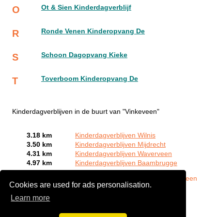
Ot & Sien Kinderdagverblijf
O
Ronde Venen Kinderopvang De
R
Schoon Dagopvang Kieke
S
Toverboom Kinderopvang De
T
Kinderdagverblijven in de buurt van "Vinkeveen"
3.18 km
Kinderdagverblijven Wilnis
3.50 km
Kinderdagverblijven Mijdrecht
4.31 km
Kinderdagverblijven Waverveen
4.97 km
Kinderdagverblijven Baambrugge
Bent of kent u een Kinderdagverblijf in Vinkeveen?
Meld een
Cookies are used for ads personalisation.
bedrijf gratis aan
Learn more