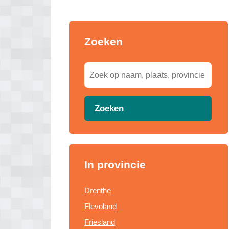
Zoeken
Zoeken
In provincie
Drenthe
Flevoland
Friesland