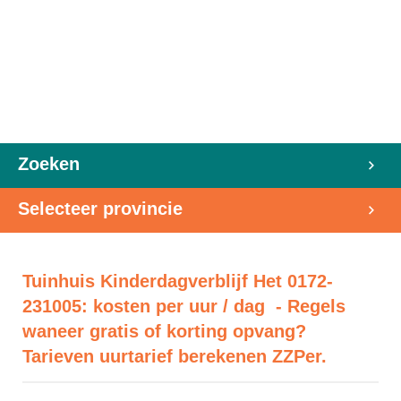
Zoeken
Selecteer provincie
Tuinhuis Kinderdagverblijf Het 0172-
231005: kosten per uur / dag - Regels
waneer gratis of korting opvang?
Tarieven uurtarief berekenen ZZPer.