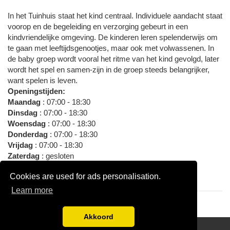
In het Tuinhuis staat het kind centraal. Individuele aandacht staat
voorop en de begeleiding en verzorging gebeurt in een
kindvriendelijke omgeving. De kinderen leren spelenderwijs om
te gaan met leeftijdsgenootjes, maar ook met volwassenen. In
de baby groep wordt vooral het ritme van het kind gevolgd, later
wordt het spel en samen-zijn in de groep steeds belangrijker,
want spelen is leven.
Openingstijden:
Maandag
: 07:00 - 18:30
Dinsdag
: 07:00 - 18:30
Woensdag
: 07:00 - 18:30
Donderdag
: 07:00 - 18:30
Vrijdag
: 07:00 - 18:30
Zaterdag
: gesloten
Zondag
: gesloten
Vorm
:
Cookies are used for ads personalisation.
Gastouderopvang
Learn more
Akkoord
Disclaimer