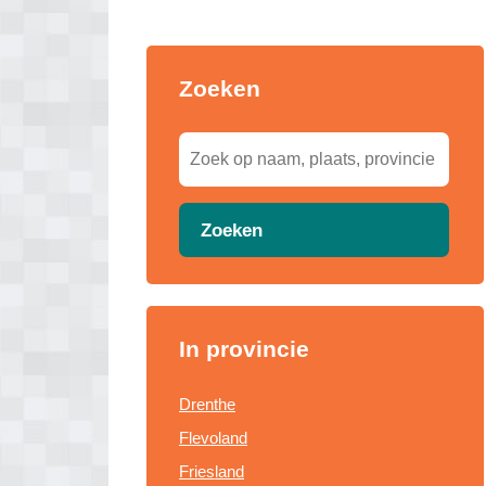
Zoeken
Zoeken
In provincie
Drenthe
Flevoland
Friesland