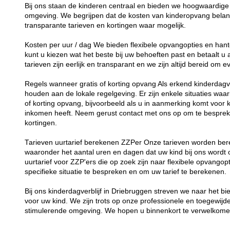
Bij ons staan de kinderen centraal en bieden we hoogwaardige 
omgeving. We begrijpen dat de kosten van kinderopvang belang
transparante tarieven en kortingen waar mogelijk.
Kosten per uur / dag We bieden flexibele opvangopties en hant
kunt u kiezen wat het beste bij uw behoeften past en betaalt u
tarieven zijn eerlijk en transparant en we zijn altijd bereid om
Regels wanneer gratis of korting opvang Als erkend kinderdagver
houden aan de lokale regelgeving. Er zijn enkele situaties waar
of korting opvang, bijvoorbeeld als u in aanmerking komt voor 
inkomen heeft. Neem gerust contact met ons op om te besprek
kortingen.
Tarieven uurtarief berekenen ZZPer Onze tarieven worden bere
waaronder het aantal uren en dagen dat uw kind bij ons word
uurtarief voor ZZP'ers die op zoek zijn naar flexibele opvang
specifieke situatie te bespreken en om uw tarief te berekenen.
Bij ons kinderdagverblijf in Driebruggen streven we naar het b
voor uw kind. We zijn trots op onze professionele en toegewij
stimulerende omgeving. We hopen u binnenkort te verwelkomen 