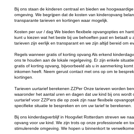
Bij ons staan de kinderen centraal en bieden we hoogwaardige 
omgeving. We begrijpen dat de kosten van kinderopvang belang
transparante tarieven en kortingen waar mogelijk.
Kosten per uur / dag We bieden flexibele opvangopties en hant
kunt u kiezen wat het beste bij uw behoeften past en betaalt u
tarieven zijn eerlijk en transparant en we zijn altijd bereid om
Regels wanneer gratis of korting opvang Als erkend kinderdagver
ons te houden aan de lokale regelgeving. Er zijn enkele situat
gratis of korting opvang, bijvoorbeeld als u in aanmerking kom
inkomen heeft. Neem gerust contact met ons op om te besprek
kortingen.
Tarieven uurtarief berekenen ZZPer Onze tarieven worden bere
waaronder het aantal uren en dagen dat uw kind bij ons word
uurtarief voor ZZP'ers die op zoek zijn naar flexibele opvang
specifieke situatie te bespreken en om uw tarief te berekenen.
Bij ons kinderdagverblijf in Hoogvliet Rotterdam streven we na
opvang voor uw kind. We zijn trots op onze professionele en t
stimulerende omgeving. We hopen u binnenkort te verwelkomen 