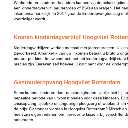
Werkende- en studerende ouders kunnen via de belastingdiens
een kinderdagverblijf, peutergroep of BSO aan vragen. Het bed
inkomensafhankelijk. In 2017 gaat de kinderopvangtoeslag omh
voordeliger wordt.
Kosten kinderdagverblijf Hoogvliet Rotte
Kinderdagverblijven werken meestal met jaarcontracten. U kies
Bijvoorbeeld: Afhankelijk van uw inkomen betaalt u bruto u ong
per uur per kind. In uw contract met het kinderdagverblijf staa
precies zijn. Bereken zelf hoeveel u kwijt bent voor de kindero
Gastouderopvang Hoogvliet Rotterdam
Soms kunnen kinderen door omstandigheden tijdelijk niet bij 
bepaalde periode kan uitkomst bieden voor deze kinderen. Er zi
crisisopvang, tijdelijke of langdurige pleegzorg of weekend- en
de prijs. Gastouder worden in Hoogvliet Rotterdam? Misschien 
heeft zijn eigen redenen om hiervoor te kiezen. Bij verschillende
aanvragen.