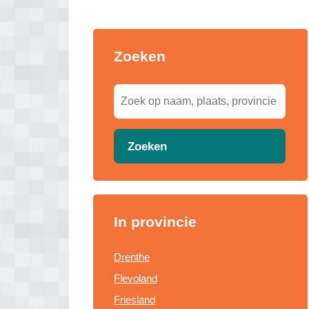
Zoeken
Zoeken
In provincie
Drenthe
Flevoland
Friesland