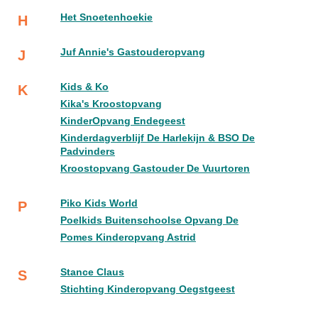
Het Snoetenhoekie
H
Juf Annie's Gastouderopvang
J
Kids & Ko
K
Kika's Kroostopvang
KinderOpvang Endegeest
Kinderdagverblijf De Harlekijn & BSO De
Padvinders
Kroostopvang Gastouder De Vuurtoren
Piko Kids World
P
Poelkids Buitenschoolse Opvang De
Pomes Kinderopvang Astrid
Stance Claus
S
Stichting Kinderopvang Oegstgeest